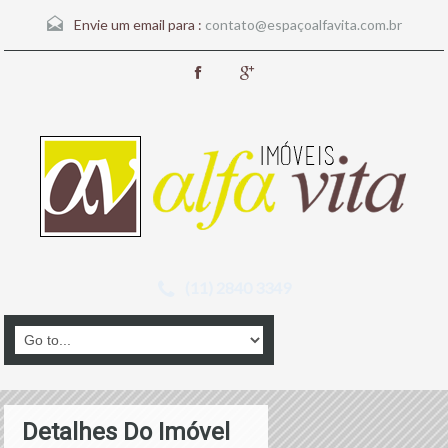
Envie um email para :
contato@espaçoalfavita.com.br
(11) 2840 3349
Detalhes Do Imóvel