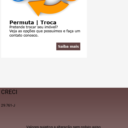
CRECI
29.761-J
Valores sujeitos a alteração sem prévio aviso.