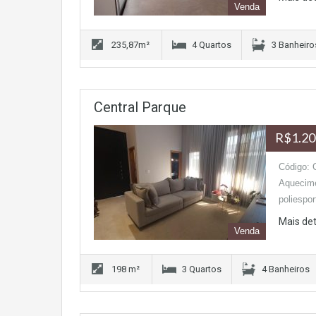
Venda
235,87m²
4 Quartos
3 Banheiro
Central Parque
R$1.20
Código: 
Aquecime
poliespo
Mais de
Venda
198 m²
3 Quartos
4 Banheiros