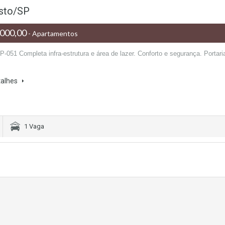
usto/SP
000,00
- Apartamentos
-051 Completa infra-estrutura e área de lazer. Conforto e segurança. Portari
.
talhes
1 Vaga