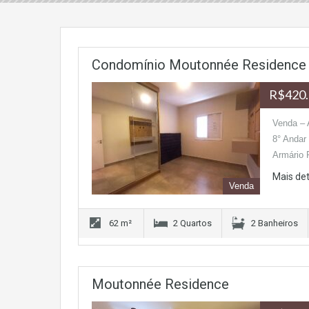
Condomínio Moutonnée Residence
R$420.
Venda – 
8° Andar
Armário
Mais de
Venda
62 m²
2 Quartos
2 Banheiros
Moutonnée Residence