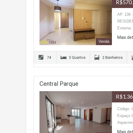
R$570.
AP. 136
RESIDEN
Externa
Mais de
Venda
74
3 Quartos
2 Banheiros
Central Parque
R$1.36
Código: 
Espaço G
Aquecimen
Mais de