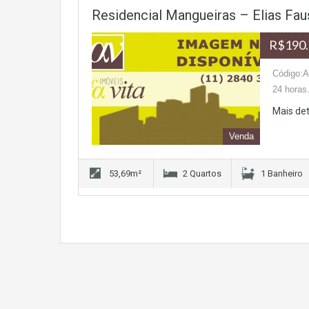
Residencial Mangueiras – Elias Fa
R$190.
Código:AP
24 horas
Mais de
Venda
53,69m²
2 Quartos
1 Banheiro