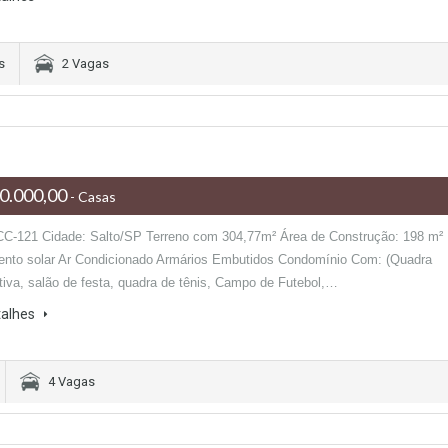
s
2 Vagas
0.000,00
- Casas
CC-121 Cidade: Salto/SP Terreno com 304,77m² Área de Construção: 198 m²
nto solar Ar Condicionado Armários Embutidos Condomínio Com: (Quadra
rtiva, salão de festa, quadra de tênis, Campo de Futebol,…
talhes
4 Vagas