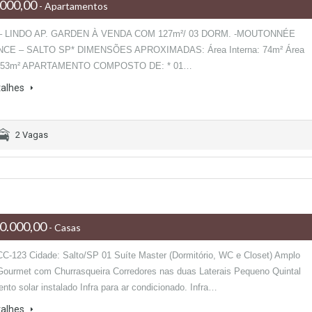
000,00
- Apartamentos
 – LINDO AP. GARDEN À VENDA COM 127m²/ 03 DORM. -MOUTONNÉE
CE – SALTO SP* DIMENSÕES APROXIMADAS: Área Interna: 74m² Área
: 53m² APARTAMENTO COMPOSTO DE: * 01…
talhes
2 Vagas
0.000,00
- Casas
CC-123 Cidade: Salto/SP 01 Suíte Master (Dormitório, WC e Closet) Amplo
ourmet com Churrasqueira Corredores nas duas Laterais Pequeno Quintal
to solar instalado Infra para ar condicionado. Infra…
talhes