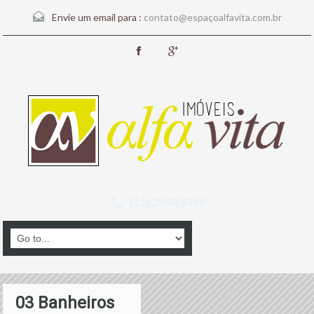
Envie um email para :
contato@espaçoalfavita.com.br
(11) 2840 3349
03 Banheiros