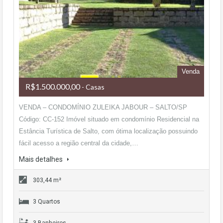
Venda
R$1.500.000,00
- Casas
VENDA – CONDOMÍNIO ZULEIKA JABOUR – SALTO/SP
Código: CC-152 Imóvel situado em condomínio Residencial na
Estância Turística de Salto, com ótima localização possuindo
fácil acesso a região central da cidade,…
Mais detalhes
303,44 m²
3 Quartos