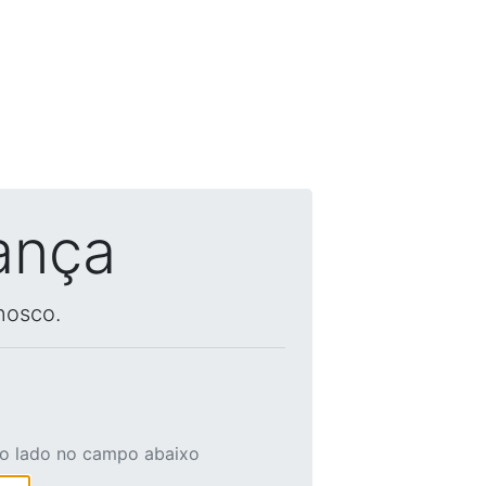
ança
nosco.
ao lado no campo abaixo