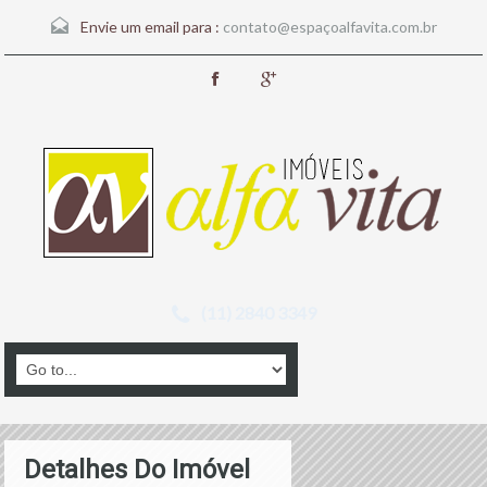
Envie um email para :
contato@espaçoalfavita.com.br
(11) 2840 3349
Detalhes Do Imóvel