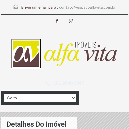
Envie um email para :
contato@espaçoalfavita.com.br
(11) 2840 3349
Detalhes Do Imóvel