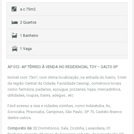
a.c.75m2.
2 Quartos
1 Banheiro
1 Vaga
AP 012 -AP TÉRREO À VENDA NO RESIDENCIAL TOY – SALTO SP
Imóvel com 75m², com ótima localização, na entrada do bairro, 5 min
da região Central da Cidade, Faculdade Ceunsp, comércios locais
como farmácia, padarias, açougue, pizzarias, lojas, mercadinhos,
utilidades, roupas, bares, adegas , etc
Fácil acesso a vias e cidades vizinhas, como Indaiatuba, Itu,
Sorocaba, Piracicaba, Campinas, São Paulo, SP 75, Castelo Branco
dentre outros.
Composto de:
02 Dormitórios, Sala, Cozinha, Lavanderia, 01