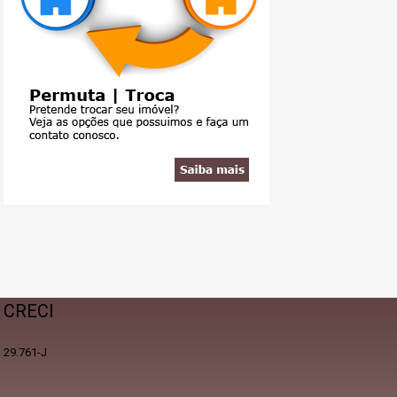
CRECI
29.761-J