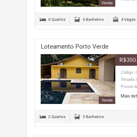
Venda
6 Quartos
6 Banheiros
4 Vagas
Loteamento Porto Verde
R$350.
Código: C
Situada 
Possui á
Mais de
Venda
2 Quartos
3 Banheiros