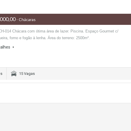
000,00
- Chácaras
CH-014 Chácara com ótima área de lazer. Piscina. Espaço Gourmet c/
eira, forno e fogão à lenha. Área do terreno: 2500m².
talhes
os
15 Vagas