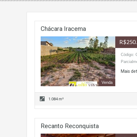
Chácara Iracema
R$250.
Código: 
Parcialm
Mais de
Venda
1.084 m²
Recanto Reconquista