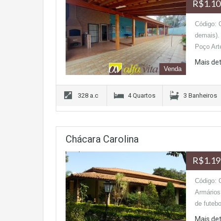
R$1.10
Código: 
demais).
Poço Ar
Mais de
Venda
328 a.c
4 Quartos
3 Banheiros
Chácara Carolina
R$1.19
Código: 
Armários
de futeb
Mais de