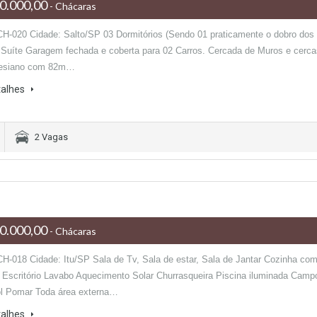
0.000,00
- Chácaras
CH-020 Cidade: Salto/SP 03 Dormitórios (Sendo 01 praticamente o dobro dos
 Suíte Garagem fechada e coberta para 02 Carros. Cercada de Muros e cerca
tesiano com 82m…
talhes
2 Vagas
0.000,00
- Chácaras
CH-018 Cidade: Itu/SP Sala de Tv, Sala de estar, Sala de Jantar Cozinha co
 Escritório Lavabo Aquecimento Solar Churrasqueira Piscina iluminada Camp
ol Pomar Toda área externa…
talhes