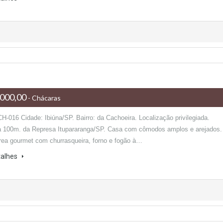
000,00
- Chácaras
H-016 Cidade: Ibiúna/SP. Bairro: da Cachoeira. Localização privilegiada.
à 100m. da Represa Itupararanga/SP. Casa com cômodos amplos e arejados.
rea gourmet com churrasqueira, forno e fogão à…
talhes