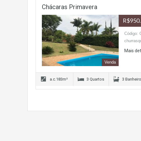
Chácaras Primavera
R$950.
Código: 
churrasqu
Mais de
Venda
a.c.183m²
3 Quartos
3 Banheir