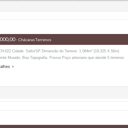
000,00
- ChácarasTerrenos
CH-022 Cidade: Salto/SP Dimensão do Terreno: 1.084m² (19,325 X 56m)
ente Murado; Boa Topografia. Possui Poço artesiano que atende 5 terrenos.
talhes