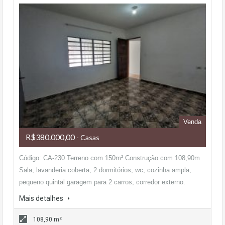
Venda
R$380.000,00
- Casas
Código: CA-230 Terreno com 150m² Construção com 108,90m
Sala, lavanderia coberta, 2 dormitórios, wc, cozinha ampla,
pequeno quintal garagem para 2 carros, corredor externo.
Mais detalhes
108,90 m²