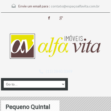
Envie um email para :
contato@espaçoalfavita.com.br
(11) 2840 3349
Pequeno Quintal