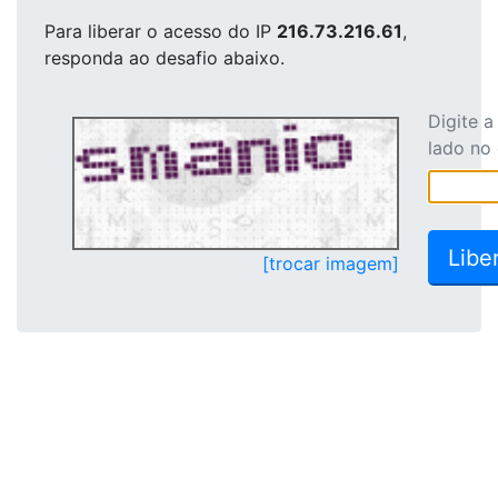
Para liberar o acesso
do IP
216.73.216.61
,
responda ao desafio abaixo.
Digite 
lado no
[trocar imagem]