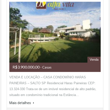
Venda
R$3.900.000,00
- Casas
VENDA E LOCAÇÃO – CASA CONDOMÍNIO HARAS
PAINEIRAS – SALTO SP Residencial Haras Paineiras CEP:
13.324-330 Trata-se de um imóvel residencial de alto padrão,
situado em condomínio tradicional na Estância…
Mais detalhes