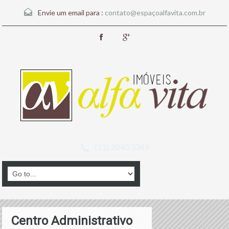
Envie um email para :
contato@espaçoalfavita.com.br
(11) 2840 3349
Centro Administrativo