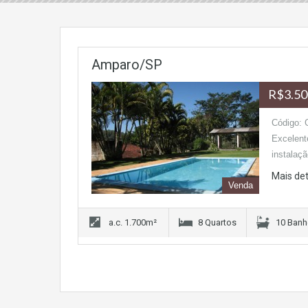
Amparo/SP
R$3.50
Código: 
Excelente
instalaç
Mais de
Venda
a.c. 1.700m²
8 Quartos
10 Banh