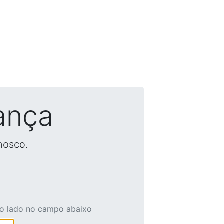
ança
nosco.
ao lado no campo abaixo