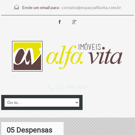
Envie um email para :
contato@espaçoalfavita.com.br
(11) 2840 3349
05 Despensas