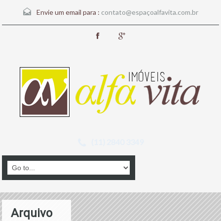
Envie um email para :
contato@espaçoalfavita.com.br
(11) 2840 3349
Arquivo