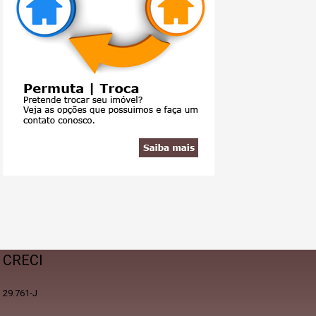
CRECI
29.761-J