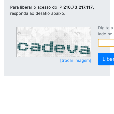
Para liberar o acesso
do IP
216.73.217.117
,
responda ao desafio abaixo.
Digite 
lado no
[trocar imagem]