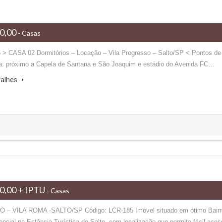
0,00
- Casas
 > CASA 02 Dormitórios – Locação – Vila Progresso – Salto/SP < Pontos de
ia: próximo a Capela de Santana e São Joaquim e estádio do Avenida FC…
talhes
0,00 + IPTU
- Casas
 – VILA ROMA -SALTO/SP Código: LCR-185 Imóvel situado em ótimo Bairr
encial na Estância Turística de Salto, com localização que permite fácil ace