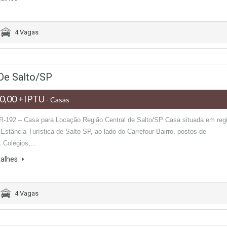
4 Vagas
De Salto/SP
0,00 +IPTU
- Casas
R-192 – Casa para Locação Região Central de Salto/SP Casa situada em reg
Estância Turística de Salto SP, ao lado do Carrefour Bairro, postos de
, Colégios,…
talhes
4 Vagas