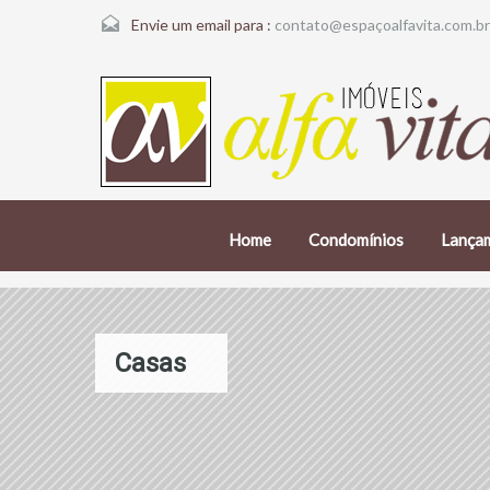
Envie um email para :
contato@espaçoalfavita.com.br
Home
Condomínios
Lança
Casas