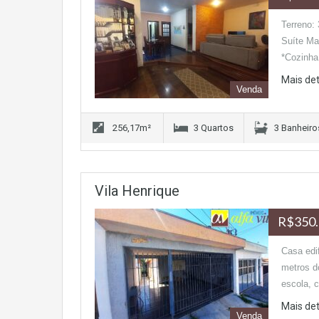
Terreno:
Suíte Mas
*Cozinh
Mais de
Venda
256,17m²
3 Quartos
3 Banheiro
Vila Henrique
R$350.
Casa edif
metros d
escola, 
Mais de
Venda