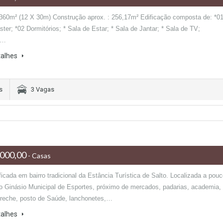
 360m² (12 X 30m) Construção aprox. : 256,17m² Edificação composta de: *0
ter; *02 Dormitórios; * Sala de Estar; * Sala de Jantar; * Sala de TV;
a…
talhes
s
3 Vagas
000,00
- Casas
icada em bairro tradicional da Estância Turística de Salto. Localizada a pou
o Ginásio Municipal de Esportes, próximo de mercados, padarias, academia,
creche, posto de Saúde, lanchonetes,…
talhes