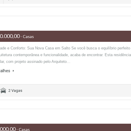
0.000,00
- Casas
ade e Conforto: Sua Nova Casa em Salto Se você busca o equilíbrio perfeito
quitetura contemporânea e funcionalidade, acaba de encontrar. Esta residência
lar, com projeto assinado pelo Arquiteto…
talhes
2 Vagas
000,00
- Casas