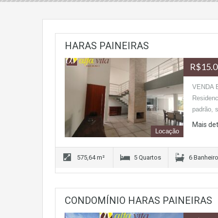
HARAS PAINEIRAS
R$15.0
VENDA 
Residenc
padrão, 
Mais de
Locação
575,64 m²
5 Quartos
6 Banheir
CONDOMÍNIO HARAS PAINEIRAS