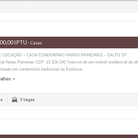
00,00 IPTU
- Casas
E LOCAÇÃO – CASA CONDOMÍNIO HARAS PAINEIRAS – SALTO SP
ial Haras Paineiras CEP: 13.324-330 Trata-se de um imóvel residencial de al
situado em condomínio tradicional na Estância…
talhes
os
3 Vagas