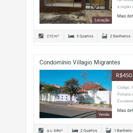
a região
Mais de
Locação
215 m²
3 Quartos
2 Banheiros
Condomínio Villagio Migrantes
R$450.
Código: 
Portaria 
Excelent
Mais de
Venda
a.c. 64m²
2 Quartos
1 Banheiro