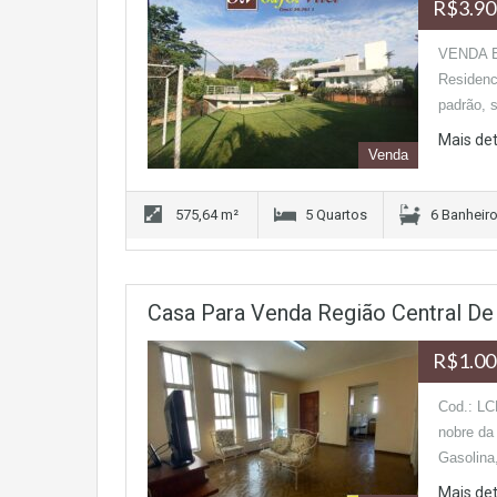
R$3.90
VENDA 
Residenc
padrão, 
Mais de
Venda
575,64 m²
5 Quartos
6 Banheir
Casa Para Venda Região Central De
R$1.00
Cod.: LC
nobre da 
Gasolina
Mais de