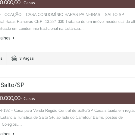
0.000,00
- Casas
E LOCAÇÃO – CASA CONDOMÍNIO HARAS PAINEIRAS – SALTO SP
ial Haras Paineiras CEP: 13.324-330 Trata-se de um imóvel residencial de al
situado em condomínio tradicional na Estância…
talhes
os
3 Vagas
 Salto/SP
0.000,00
- Casas
R-192 – Casa para Venda Região Central de Salto/SP Casa situada em regiã
Estância Turística de Salto SP, ao lado do Carrefour Bairro, postos de
, Colégios,…
talhes