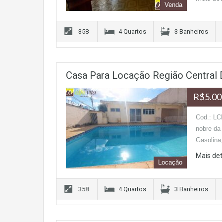
Venda
358
4 Quartos
3 Banheiros
Casa Para Locação Região Central 
R$5.00
Cod.: LC
nobre da 
Gasolina
Mais de
Locação
358
4 Quartos
3 Banheiros