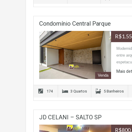
Condomínio Central Parque
R$1.55
Modernid
entre ar
espetacu
Mais de
Venda
174
3 Quartos
5 Banheiros
JD CELANI – SALTO SP
R$800.