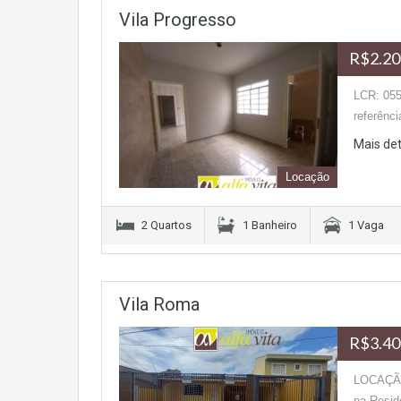
Vila Progresso
R$2.20
LCR: 055
referênc
Mais de
Locação
2 Quartos
1 Banheiro
1 Vaga
Vila Roma
R$3.40
LOCAÇÃO
na Resid