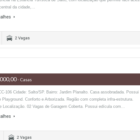
 central da cidade,…
talhes
2 Vagas
000,00
- Casas
CC-106 Cidade: Salto/SP. Bairro: Jardim Planalto. Casa assobradada. Possui
e Playground. Conforto e Arborizada. Região com completa infra-estrutura.
e Localização. 02 Vagas de Garagem Coberta. Possui edícula com…
talhes
2 Vagas